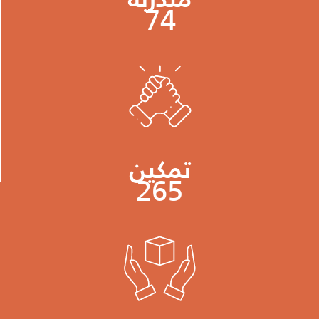
متدربة
74
تمكين
265